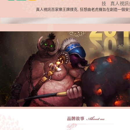
技
真人視訊
真人視訊百家樂王牌撲克, 狂想曲老虎機旨在創造一個安全可
1
6